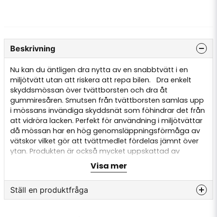
Beskrivning
Nu kan du äntligen dra nytta av en snabbtvätt i en
miljötvätt utan att riskera att repa bilen. Dra enkelt
skyddsmössan över tvättborsten och dra åt
gummiresåren. Smutsen från tvättborsten samlas upp
i mössans invändiga skyddsnät som föhindrar det från
att vidröra lacken. Perfekt för användning i miljötvättar
då mössan har en hög genomsläppningsförmåga av
vätskor vilket gör att tvättmedlet fördelas jämnt över
ytan. Produkten är också mycket uppskattad av
husvagns och husbilsägare som överdrag till
Visa mer
tvättborstar på teleskoptvättskaft. Hög kvalitativ
skyddsmössa med hela 1200gsm (jämförbart med
Ställ en produktfråga
torktukar som rymmer MYCKET vatten). Detta är viktigt
för att mössan ej ska torka ut och repa lacken.
question
Eftertvätt tar du enkelt av mössan och sköljer ur den.
Fråga oss något om denna produkten...