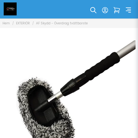
Hem
EXTERIÖR
AF Skydd - Överdrag tvättborste