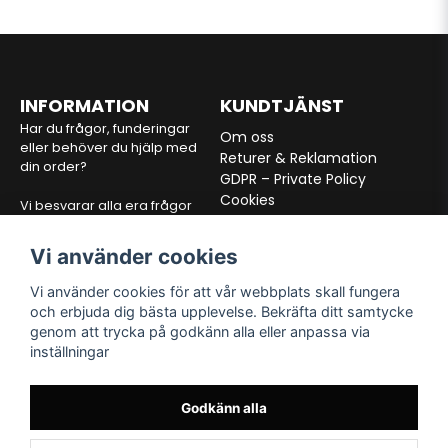
INFORMATION
KUNDTJÄNST
Har du frågor, funderingar
Om oss
eller behöver du hjälp med
Returer & Reklamation
din order?
GDPR – Private Policy
Cookies
Vi besvarar alla era frågor
Köpvilkor
inom 24 timmar via mejl.
Vi använder cookies
E-post:
info@alltfordon.se
Vi använder cookies för att vår webbplats skall fungera
och erbjuda dig bästa upplevelse. Bekräfta ditt samtycke
VÅRA PARTNERS
FÖLJ OSS
genom att trycka på godkänn alla eller anpassa via
inställningar
Facebook
Instagram
TikTok
Godkänn alla