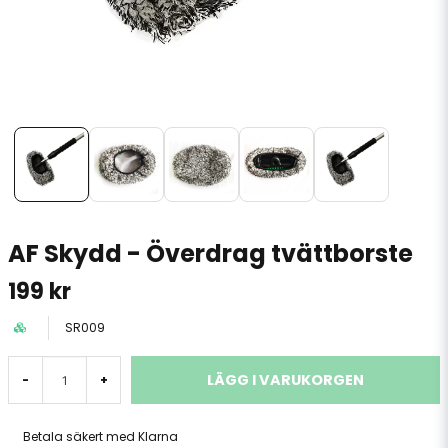
AF Skydd - Överdrag tvättborste
199 kr
SR009
LÄGG I VARUKORGEN
-
+
Betala säkert med Klarna