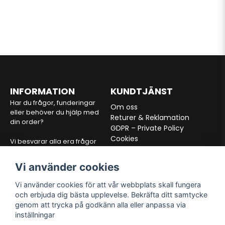
INFORMATION
KUNDTJÄNST
Har du frågor, funderingar
Om oss
eller behöver du hjälp med
Returer & Reklamation
din order?
GDPR – Private Policy
Cookies
Vi besvarar alla era frågor
Köpvilkor
inom 24 timmar via mejl.
Vi använder cookies
E-post:
info@alltfordon.se
Vi använder cookies för att vår webbplats skall fungera
och erbjuda dig bästa upplevelse. Bekräfta ditt samtycke
VÅRA PARTNERS
FÖLJ OSS
genom att trycka på godkänn alla eller anpassa via
inställningar
Facebook