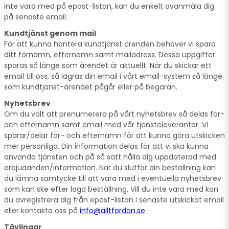
inte vara med på epost-listan, kan du enkelt avanmäla dig
på senaste email.
Kundtjänst genom mail
För att kunna hantera kundtjänst ärenden behöver vi spara
ditt förnamn, efternamn samt mailadress. Dessa uppgifter
sparas så länge som ärendet är aktuellt. När du skickar ett
email till oss, så lagras din email i vårt email-system så länge
som kundtjänst-ärendet pågår eller på begäran.
Nyhetsbrev
Om du valt att prenumerera på vårt nyhetsbrev så delas för-
och efternamn samt email med vår tjänsteleverantör. Vi
sparar/delar för- och efternamn för att kunna göra utskicken
mer personliga. Din information delas för att vi ska kunna
använda tjänsten och på så sätt hålla dig uppdaterad med
erbjudanden/information. När du slutför din beställning kan
du lämna samtycke till att vara med i eventuella nyhetsbrev
som kan ske efter lagd beställning. Vill du inte vara med kan
du avregistrera dig från epost-listan i senaste utskickat email
eller kontakta oss på
info@alltfordon.se
Tävlingar