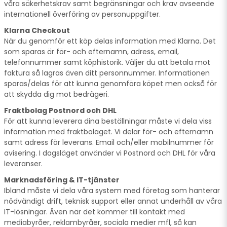
våra säkerhetskrav samt begränsningar och krav avseende
internationell överföring av personuppgifter.
Klarna Checkout
När du genomför ett köp delas information med Klarna. Det
som sparas är för- och efternamn, adress, email,
telefonnummer samt köphistorik. Väljer du att betala mot
faktura så lagras även ditt personnummer. Informationen
sparas/delas för att kunna genomföra köpet men också för
att skydda dig mot bedrägeri.
Fraktbolag Postnord och DHL
För att kunna leverera dina beställningar måste vi dela viss
information med fraktbolaget. Vi delar för- och efternamn
samt adress för leverans. Email och/eller mobilnummer för
avisering. I dagsläget använder vi Postnord och DHL för våra
leveranser.
Marknadsföring & IT-tjänster
Ibland måste vi dela våra system med företag som hanterar
nödvändigt drift, teknisk support eller annat underhåll av våra
IT-lösningar. Även när det kommer till kontakt med
mediabyråer, reklambyråer, sociala medier mfl, så kan