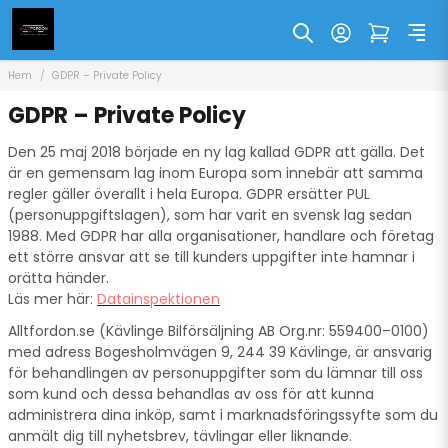
Hem
GDPR – Private Policy
GDPR – Private Policy
Den 25 maj 2018 började en ny lag kallad GDPR att gälla. Det
är en gemensam lag inom Europa som innebär att samma
regler gäller överallt i hela Europa. GDPR ersätter PUL
(personuppgiftslagen), som har varit en svensk lag sedan
1988. Med GDPR har alla organisationer, handlare och företag
ett större ansvar att se till kunders uppgifter inte hamnar i
orätta händer.
Läs mer här:
Datainspektionen
Alltfordon.se (Kävlinge Bilförsäljning AB Org.nr: 559400–0100)
med adress Bogesholmvägen 9, 244 39 Kävlinge, är ansvarig
för behandlingen av personuppgifter som du lämnar till oss
som kund och dessa behandlas av oss för att kunna
administrera dina inköp, samt i marknadsföringssyfte som du
anmält dig till nyhetsbrev, tävlingar eller liknande.