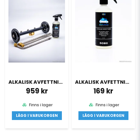
hemmets olika ytor. Köp våra alkaliska avfettningsprodukter på
AlltFordon.se och få dina fordon och hem skinande rena!
ALKALISK AVFETTNING & UNDERREDSTVÄTT
ALKALISK AVFETTNING 500ML
959 kr
169 kr
Finns i lager
Finns i lager
LÄGG I VARUKORGEN
LÄGG I VARUKORGEN