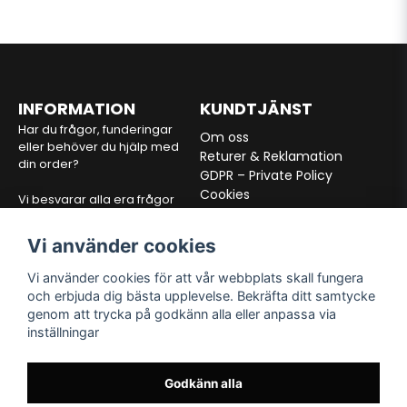
INFORMATION
KUNDTJÄNST
Har du frågor, funderingar
Om oss
eller behöver du hjälp med
Returer & Reklamation
din order?
GDPR – Private Policy
Cookies
Vi besvarar alla era frågor
Köpvilkor
inom 24 timmar via mejl.
Vi använder cookies
E-post:
info@alltfordon.se
Vi använder cookies för att vår webbplats skall fungera
och erbjuda dig bästa upplevelse. Bekräfta ditt samtycke
VÅRA PARTNERS
FÖLJ OSS
genom att trycka på godkänn alla eller anpassa via
inställningar
Facebook
Instagram
TikTok
Godkänn alla