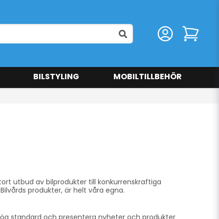
BILSTYLING
MOBILTILLBEHÖR
rt utbud av bilprodukter till konkurrenskraftiga
 Bilvårds produkter, är helt våra egna.
en hög standard och presentera nyheter och produkter