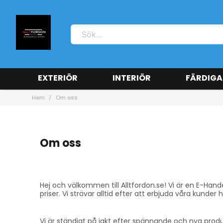
EXTERIÖR
INTERIÖR
FÄRDIGA
Hem
Om oss
Om oss
Hej och välkommen till Alltfordon.se! Vi är en E-Hand
priser. Vi strävar alltid efter att erbjuda våra kunder 
Vi är ständigt på jakt efter spännande och nya produ