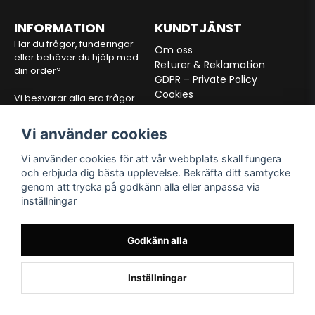
INFORMATION
KUNDTJÄNST
Har du frågor, funderingar
Om oss
eller behöver du hjälp med
Returer & Reklamation
din order?
GDPR – Private Policy
Cookies
Vi besvarar alla era frågor
Köpvilkor
inom 24 timmar via mejl.
Vi använder cookies
E-post:
info@alltfordon.se
Vi använder cookies för att vår webbplats skall fungera
och erbjuda dig bästa upplevelse. Bekräfta ditt samtycke
VÅRA PARTNERS
FÖLJ OSS
genom att trycka på godkänn alla eller anpassa via
inställningar
Facebook
Instagram
TikTok
Godkänn alla
Inställningar
Powered by Nyehandel AB