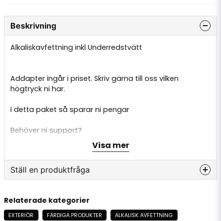
Beskrivning
Alkaliskavfettning inkl Underredstvätt
Addapter ingår i priset. Skriv gärna till oss vilken
högtryck ni har.
I detta paket så sparar ni pengar
Behöver ni support?
Maila oss på info@alltfordon.se
Visa mer
Ställ en produktfråga
question
Fråga oss något om denna produkten...
Relaterade kategorier
EXTERIÖR
FÄRDIGA PRODUKTER
ALKALISK AVFETTNING