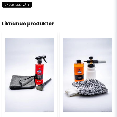
UNDERREDSTVÄTT
name
Namn
Liknande produkter
email
Mejladress
Ja, ni får publicera min fråga
Skicka fråga