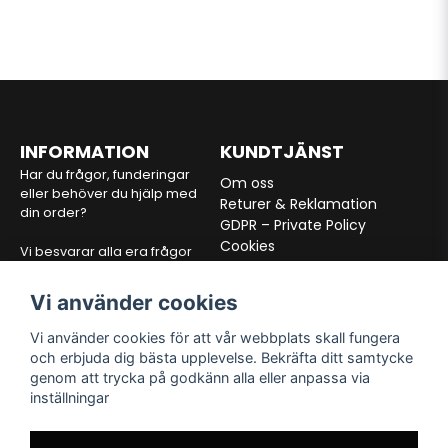
INFORMATION
KUNDTJÄNST
Har du frågor, funderingar
Om oss
eller behöver du hjälp med
Returer & Reklamation
din order?
GDPR – Private Policy
Cookies
Vi besvarar alla era frågor
Köpvilkor
inom 24 timmar via mejl.
Vi använder cookies
E-post:
info@alltfordon.se
Vi använder cookies för att vår webbplats skall fungera
och erbjuda dig bästa upplevelse. Bekräfta ditt samtycke
VÅRA PARTNERS
FÖLJ OSS
genom att trycka på godkänn alla eller anpassa via
inställningar
Facebook
Instagram
TikTok