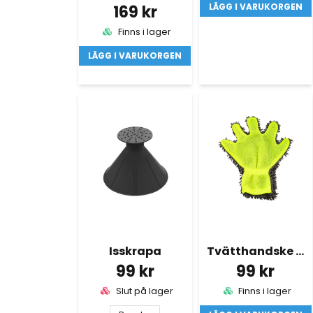
LÄGG I VARUKORGEN
169 kr
Finns i lager
LÄGG I VARUKORGEN
Isskrapa
Tvätthandske 5 Fingrar
99 kr
99 kr
Slut på lager
Finns i lager