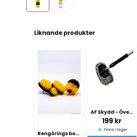
Liknande produkter
AF Skydd - Överdrag tvättborste
199 kr
Finns i lager
Rengörings borstar 4x