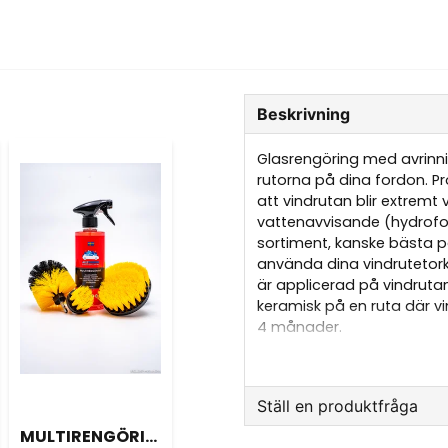
Beskrivning
Glasrengöring med avrinni
rutorna på dina fordon. P
att vindrutan blir extrem
vattenavvisande (hydrofob
sortiment, kanske bästa p
använda dina vindrutetork
är applicerad på vindruta
keramisk på en ruta där vin
4 månader.
En flaska räcker till mån
än engångsförseglingar
Ställ en produktfråga
GÖR SÅ HÄR:
MULTIRENGÖRING MED 4x BORSTE