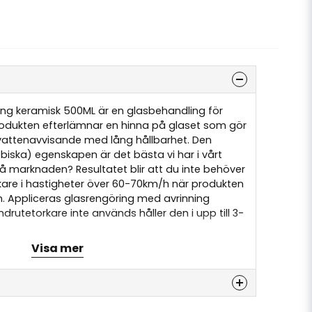
ng keramisk 500ML är en glasbehandling för
rodukten efterlämnar en hinna på glaset som gör
t vattenavvisande med lång hållbarhet. Den
iska) egenskapen är det bästa vi har i vårt
å marknaden? Resultatet blir att du inte behöver
are i hastigheter över 60-70km/h när produkten
n. Appliceras glasrengöring med avrinning
drutetorkare inte används håller den i upp till 3-
Visa mer
ga förseglingar och är ett billigare alternativ