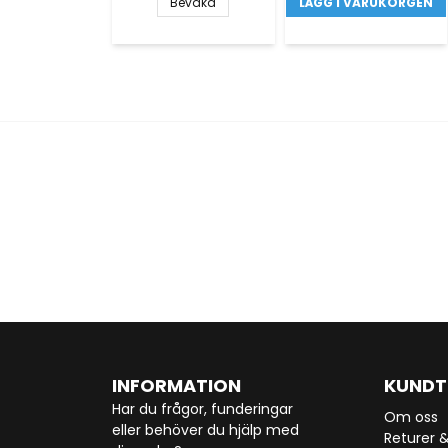
Bevaka
LÄGG I VARUKORGEN
INFORMATION
KUNDT
Har du frågor, funderingar
Om oss
eller behöver du hjälp med
Returer 