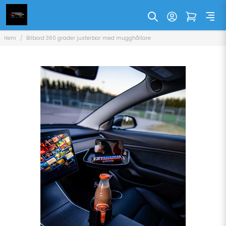
Hem
Bilbord 360 grader justerbar med mugghållare