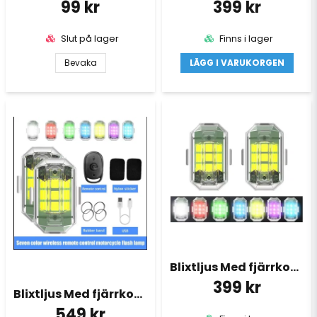
99 kr
399 kr
Slut på lager
Finns i lager
Bevaka
LÄGG I VARUKORGEN
Blixtljus Med fjärrkontroll 4 ljus 2 Pack
399 kr
Blixtljus Med fjärrkontroll 6 ljus 3 Pack
549 kr