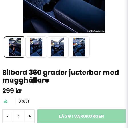
Bilbord 360 grader justerbar med
mugghållare
299 kr
SR001
LÄGG I VARUKORGEN
-
+