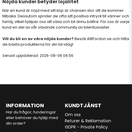
Nöjda kunder betyder lojalitet
När en kund är nöjd med sitt köp är chansen stor att de kommer
tillbaka. Dessutom sprider de ofta sitt positiva intryck till vänner och
familj, vilket hjälper oss att växa och bli ännu bättre. För oss är varje
kund en del av vår växande community av bilentusiaster.
Vill du bli en av våra nöjda kunder?
Besök
AlltFordon.se
och hitta
de bästa produkterna för din bil idag!
Senast uppdaterad: 2026-08-06 06:56
INFORMATION
KUNDTJÄNST
Har du frågor, funderingar
Om oss
eller behöver du hjälp med
Returer & Reklamation
din order?
GDPR – Private Policy