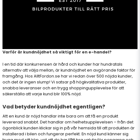
Varför är kundnöjdhet så viktigt för en e-handel?
I en tid där konkurrensen är hård och kunder har hundratals
alternativ att välja mellan, är kundnöjdhet en avgörande faktor för
framgång. Hos AlltFordon.se har vi redan över 500 nöjda kunder,
och det är ingen slump! Vi satsar på högkvalitativa produkter,
snabba leveranser och en trygg shoppingupplevelse för att
säkerställa att varje kund blir 100% nöjd.
Vad betyder kundnöjdhet egentligen?
Att en kund är nöjd handlar inte bara om att få en produkt
levererad snabbt. Det handlar om helhetsupplevelsen – från det
ögonblick kunden klickar sig in på vår hemsida till att produkten är
installerad i bilen och fungerar perfekt. En nöjd kund känner sig
trygg med sitt köp, vet att de har fått bra valuta för pengarna och