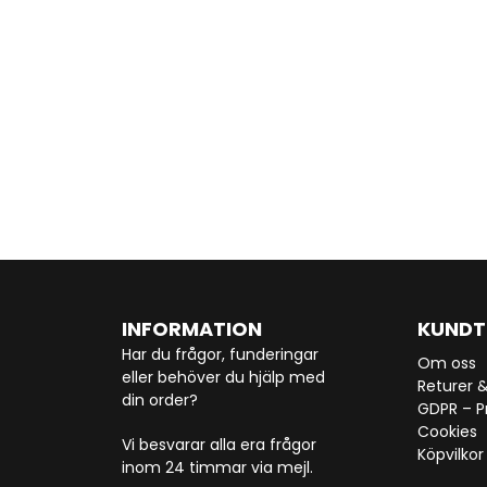
INFORMATION
KUNDT
Har du frågor, funderingar
Om oss
eller behöver du hjälp med
Returer 
din order?
GDPR – Pr
Cookies
Vi besvarar alla era frågor
Köpvilkor
inom 24 timmar via mejl.