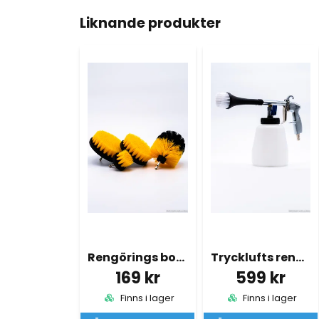
Liknande produkter
Rengörings borstar 4x
Trycklufts rengöringspistol Allrengöring Tornado
169 kr
599 kr
Finns i lager
Finns i lager