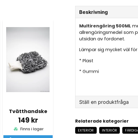
Beskrivning
Multirengöring 500ML
med
allrengöringsmedel som p
utsidan av fordonet.
Lämpar sig mycket väl för
* Plast
* Gummi
* Skinn
* Textilmattor & Textil
Ställ en produktfråga
* Instrumentpanel
Tvätthandske
* Motorrummet
question
Fråga oss något om de
149 kr
Relaterade kategorier
* Hemmet
Finns i lager
EXTERIÖR
INTERIÖR
FÄRDIG
* Mögel