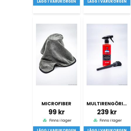
LÄGG I VARUKORGEN
LÄGG I VARUKORGEN
MICROFIBER
MULTIRENGÖRING MED BORSTE
99 kr
239 kr
Finns i lager
Finns i lager
LÄGG I VARUKORGEN
LÄGG I VARUKORGEN