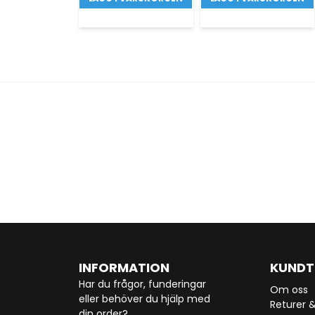
INFORMATION
KUNDT
Har du frågor, funderingar
Om oss
eller behöver du hjälp med
Returer 
din order?