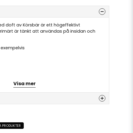
 doft av Körsbär är ett högeffektivt
rimärt är tänkt att användas på insidan och
 exempelvis
Visa mer
nna produkten...
A PRODUKTER