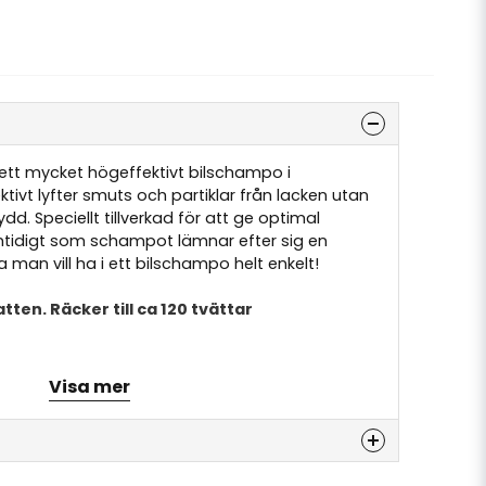
tt mycket högeffektivt bilschampo i
ivt lyfter smuts och partiklar från lacken utan
ydd. Speciellt tillverkad för att ge optimal
mtidigt som schampot lämnar efter sig en
 man vill ha i ett bilschampo helt enkelt!
atten. Räcker till ca 120 tvättar
Visa mer
ork) i valfri hink med varmt vatten.
högtrycktvätt i hinken,
 eller svamp och arbeta in schampot i lacken