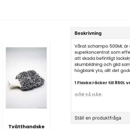
Beskrivning
Vårat schampo 500ML är e
superkoncentrat som effekt
att skada befintligt lacksk
skumbildning och glid sa
högblank yta, allt det goda
1 Flaska räcker till 850L v
GÖR SÅ HÄR:
1. Häll i 15ml (ungefär en k
2. Aktivera schampot med 
Ställ en produktfråga
Tvätthandske
3. Använd en tvätthandske