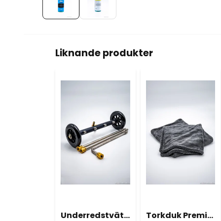
Liknande produkter
Underredstvätt Med Hjul
Torkduk Premium XL 60x90